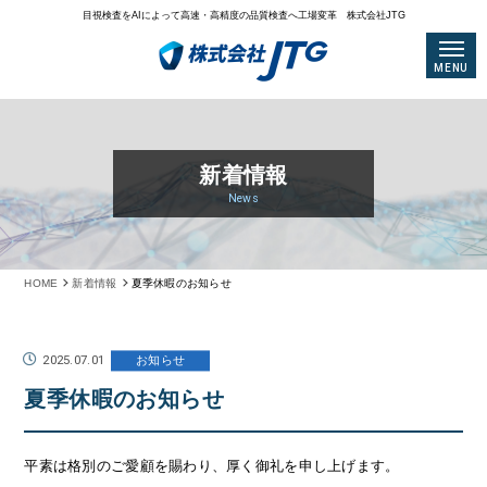
目視検査をAIによって高速・高精度の品質検査へ工場変革 株式会社JTG
MENU
新着情報
News
HOME
新着情報
夏季休暇のお知らせ
2025.07.01
お知らせ
夏季休暇のお知らせ
平素は格別のご愛顧を賜わり、厚く御礼を申し上げます。